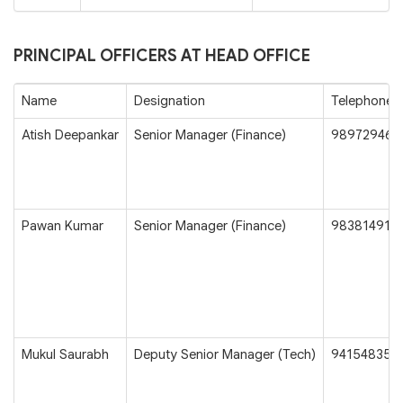
PRINCIPAL OFFICERS AT HEAD OFFICE
Name
Designation
Telephone 
Atish Deepankar
Senior Manager (Finance)
989729466
Pawan Kumar
Senior Manager (Finance)
983814917
Mukul Saurabh
Deputy Senior Manager (Tech)
941548357