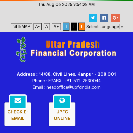
Thu Aug 06 2026 9:54:28 AM
SITEMAP
A-
A
A+
T
T
T
Select Language
▼
Address : 14/88, Civil Lines, Kanpur - 208 001
Phone : EPABX: +91-512-2530044
Email : headoffice@upfcindia.com
CHECK E-
UPFC
EMAIL
ONLINE